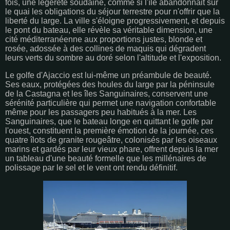
fois, une légèreté soudaine, comme si l'île abandonnait sur
le quai les obligations du séjour terrestre pour n'offrir que la
liberté du large. La ville s'éloigne progressivement, et depuis
le pont du bateau, elle révèle sa véritable dimension, une
cité méditerranéenne aux proportions justes, blonde et
rosée, adossée à des collines de maquis qui dégradent
leurs verts du sombre au doré selon l'altitude et l'exposition.
Le golfe d'Ajaccio est lui-même un préambule de beauté.
Ses eaux, protégées des houles du large par la péninsule
de la Castagna et les îles Sanguinaires, conservent une
sérénité particulière qui permet une navigation confortable
même pour les passagers peu habitués à la mer. Les
Sanguinaires, que le bateau longe en quittant le golfe par
l'ouest, constituent la première émotion de la journée, ces
quatre îlots de granite rougeâtre, colonisés par les oiseaux
marins et gardés par leur vieux phare, offrent depuis la mer
un tableau d'une beauté formelle que les millénaires de
polissage par le sel et le vent ont rendu définitif.