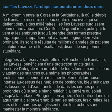
Les îles Lavezzi, l'archipel suspendu entre deux mers
À mi-chemin entre la Corse et la Sardaigne, là où le détroit
de Bonifacio resserre ses eaux entre deux rives qui se
défient depuis des millénaires, les îles Lavezzi surgissent
comme une apparition. Ces îlots de granit rose, polis par le
vent et les embruns jusqu'à prendre des formes presque
organiques, n'appartiennent à aucune logique terrestre
ordinaire. Ils sont le résultat de millions d'années de patiente
sculpture marine et le résultat est, disons-le simplement,
stupéfiant.
Intégrées à la réserve naturelle des Bouches de Bonifacio,
les Lavezzi bénéficient d'une protection stricte qui a
préservé l'intégrité remarquable de leurs fonds marins. L'eau
y atteint des nuances que même les photographes
professionnels peinent à restituer fidèlement, turquoise
intense au-dessus des herbiers de posidonie, bleu nuit dans
les fosses, vert d'eau translucide dans les criques peu
profondes où le sable blanc réfléchit la lumière du soleil
jusqu'à la surface. Plonger ici en apnée, c'est entrer dans un
aquarium à ciel ouvert habité par les mérous, les girelles, les
sars et les murènes qui glissent entre les rochers sans
manifester la moindre méfiance.