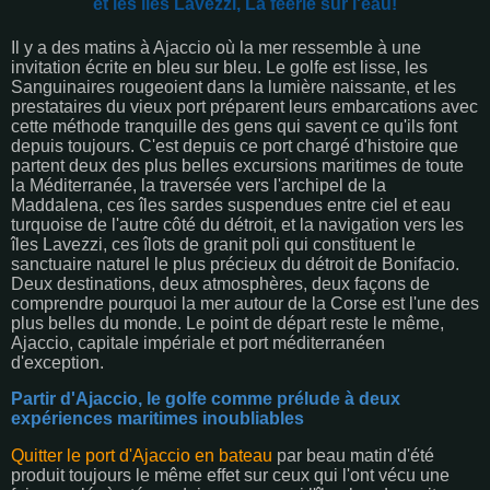
et les îles Lavezzi, La féérie sur l'eau!
Il y a des matins à Ajaccio où la mer ressemble à une
invitation écrite en bleu sur bleu. Le golfe est lisse, les
Sanguinaires rougeoient dans la lumière naissante, et les
prestataires du vieux port préparent leurs embarcations avec
cette méthode tranquille des gens qui savent ce qu'ils font
depuis toujours. C'est depuis ce port chargé d'histoire que
partent deux des plus belles excursions maritimes de toute
la Méditerranée, la traversée vers l'archipel de la
Maddalena, ces îles sardes suspendues entre ciel et eau
turquoise de l'autre côté du détroit, et la navigation vers les
îles Lavezzi, ces îlots de granit poli qui constituent le
sanctuaire naturel le plus précieux du détroit de Bonifacio.
Deux destinations, deux atmosphères, deux façons de
comprendre pourquoi la mer autour de la Corse est l'une des
plus belles du monde. Le point de départ reste le même,
Ajaccio, capitale impériale et port méditerranéen
d'exception.
Partir d'Ajaccio, le golfe comme prélude à deux
expériences maritimes inoubliables
Quitter le port d'Ajaccio en bateau
par beau matin d'été
produit toujours le même effet sur ceux qui l'ont vécu une