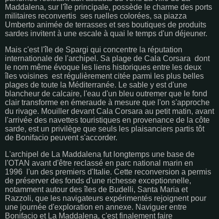
Maddalena, sur l'île principale, possède le charme des ports
militaires reconvertis ses ruelles colorées, sa piazza
Umberto animée de terrasses et ses boutiques de produits
sardes invitent à une escale à quai le temps d'un déjeuner.
Mais c'est l'île de Spargi qui concentre la réputation
internationale de l'archipel. Sa plage de Cala Corsara dont
le nom même évoque les liens historiques entre les deux
îles voisines est régulièrement citée parmi les plus belles
plages de toute la Méditerranée. Le sable y est d'une
blancheur de calcaire, l'eau d'un bleu outremer que le fond
clair transforme en émeraude à mesure que l'on s'approche
du rivage. Mouiller devant Cala Corsara au petit matin, avant
l'arrivée des navettes touristiques en provenance de la côte
sarde, est un privilège que seuls les plaisanciers partis tôt
de Bonifacio peuvent s'accorder.
L'archipel de La Maddalena fut longtemps une base de
l'OTAN avant d'être reclassé en parc national marin en
1996 l'un des premiers d'Italie. Cette reconversion a permis
de préserver des fonds d'une richesse exceptionnelle,
notamment autour des îles de Budelli, Santa Maria et
Razzoli, que les navigateurs expérimentés rejoignent pour
une journée d'exploration en annexe. Naviguer entre
Bonifacio et La Maddalena, c'est finalement faire