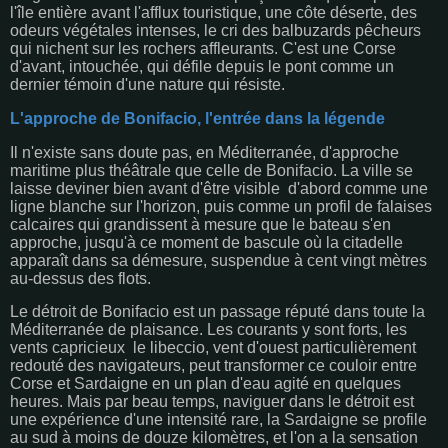
l'île entière avant l'afflux touristique, une côte déserte, des
odeurs végétales intenses, le cri des balbuzards pêcheurs
qui nichent sur les rochers affleurants. C'est une Corse
d'avant, intouchée, qui défile depuis le pont comme un
dernier témoin d'une nature qui résiste.
L'approche de Bonifacio, l'entrée dans la légende
Il n'existe sans doute pas, en Méditerranée, d'approche
maritime plus théâtrale que celle de Bonifacio. La ville se
laisse deviner bien avant d'être visible d'abord comme une
ligne blanche sur l'horizon, puis comme un profil de falaises
calcaires qui grandissent à mesure que le bateau s'en
approche, jusqu'à ce moment de bascule où la citadelle
apparaît dans sa démesure, suspendue à cent vingt mètres
au-dessus des flots.
Le détroit de Bonifacio est un passage réputé dans toute la
Méditerranée de plaisance. Les courants y sont forts, les
vents capricieux le libeccio, vent d'ouest particulièrement
redouté des navigateurs, peut transformer ce couloir entre
Corse et Sardaigne en un plan d'eau agité en quelques
heures. Mais par beau temps, naviguer dans le détroit est
une expérience d'une intensité rare, la Sardaigne se profile
au sud à moins de douze kilomètres, et l'on a la sensation