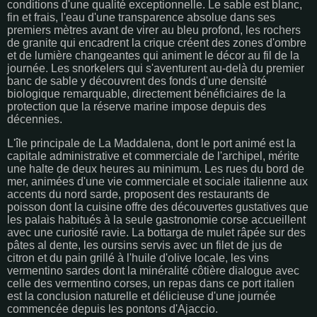
conditions d'une qualité exceptionnelle. Le sable est blanc,
fin et frais, l'eau d'une transparence absolue dans ses
premiers mètres avant de virer au bleu profond, les rochers
de granite qui encadrent la crique créent des zones d'ombre
et de lumière changeantes qui animent le décor au fil de la
journée. Les snorkelers qui s'aventurent au-delà du premier
banc de sable y découvrent des fonds d'une densité
biologique remarquable, directement bénéficiaires de la
protection que la réserve marine impose depuis des
décennies.
L'île principale de La Maddalena, dont le port animé est la
capitale administrative et commerciale de l'archipel, mérite
une halte de deux heures au minimum. Les rues du bord de
mer, animées d'une vie commerciale et sociale italienne aux
accents du nord sarde, proposent des restaurants de
poisson dont la cuisine offre des découvertes gustatives que
les palais habitués à la seule gastronomie corse accueillent
avec une curiosité ravie. La bottarga de mulet râpée sur des
pâtes al dente, les oursins servis avec un filet de jus de
citron et du pain grillé à l'huile d'olive locale, les vins
vermentino sardes dont la minéralité côtière dialogue avec
celle des vermentino corses, un repas dans ce port italien
est la conclusion naturelle et délicieuse d'une journée
commencée depuis les pontons d'Ajaccio.