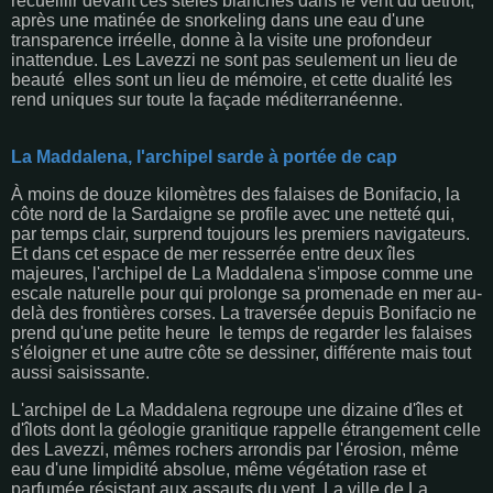
recueillir devant ces stèles blanches dans le vent du détroit,
après une matinée de snorkeling dans une eau d'une
transparence irréelle, donne à la visite une profondeur
inattendue. Les Lavezzi ne sont pas seulement un lieu de
beauté elles sont un lieu de mémoire, et cette dualité les
rend uniques sur toute la façade méditerranéenne.
La Maddalena, l'archipel sarde à portée de cap
À moins de douze kilomètres des falaises de Bonifacio, la
côte nord de la Sardaigne se profile avec une netteté qui,
par temps clair, surprend toujours les premiers navigateurs.
Et dans cet espace de mer resserrée entre deux îles
majeures, l'archipel de La Maddalena s'impose comme une
escale naturelle pour qui prolonge sa promenade en mer au-
delà des frontières corses. La traversée depuis Bonifacio ne
prend qu'une petite heure le temps de regarder les falaises
s'éloigner et une autre côte se dessiner, différente mais tout
aussi saisissante.
L'archipel de La Maddalena regroupe une dizaine d'îles et
d'îlots dont la géologie granitique rappelle étrangement celle
des Lavezzi, mêmes rochers arrondis par l'érosion, même
eau d'une limpidité absolue, même végétation rase et
parfumée résistant aux assauts du vent. La ville de La