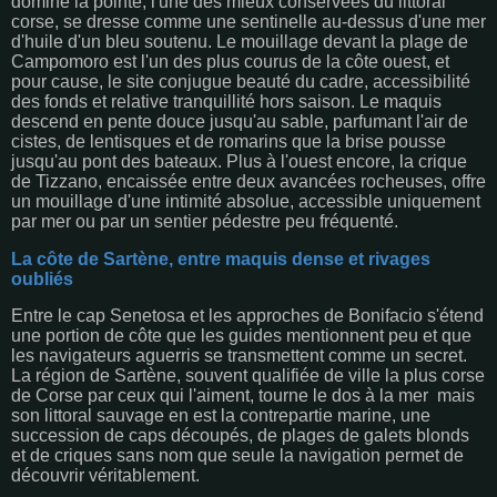
domine la pointe, l'une des mieux conservées du littoral
corse, se dresse comme une sentinelle au-dessus d'une mer
d'huile d'un bleu soutenu. Le mouillage devant la plage de
Campomoro est l'un des plus courus de la côte ouest, et
pour cause, le site conjugue beauté du cadre, accessibilité
des fonds et relative tranquillité hors saison. Le maquis
descend en pente douce jusqu'au sable, parfumant l'air de
cistes, de lentisques et de romarins que la brise pousse
jusqu'au pont des bateaux. Plus à l'ouest encore, la crique
de Tizzano, encaissée entre deux avancées rocheuses, offre
un mouillage d'une intimité absolue, accessible uniquement
par mer ou par un sentier pédestre peu fréquenté.
La côte de Sartène, entre maquis dense et rivages
oubliés
Entre le cap Senetosa et les approches de Bonifacio s'étend
une portion de côte que les guides mentionnent peu et que
les navigateurs aguerris se transmettent comme un secret.
La région de Sartène, souvent qualifiée de ville la plus corse
de Corse par ceux qui l'aiment, tourne le dos à la mer mais
son littoral sauvage en est la contrepartie marine, une
succession de caps découpés, de plages de galets blonds
et de criques sans nom que seule la navigation permet de
découvrir véritablement.