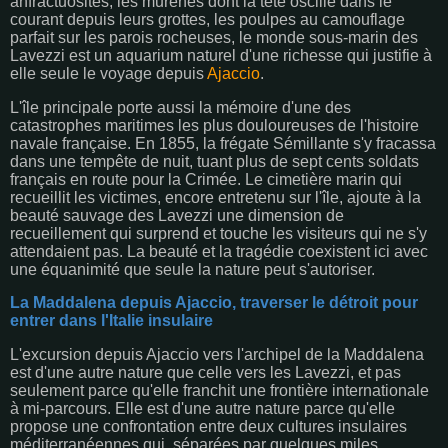
anfractuosités, les murènes dont la tête oscille dans le
courant depuis leurs grottes, les poulpes au camouflage
parfait sur les parois rocheuses, le monde sous-marin des
Lavezzi est un aquarium naturel d'une richesse qui justifie à
elle seule le voyage depuis
Ajaccio
.
L'île principale porte aussi la mémoire d'une des
catastrophes maritimes les plus douloureuses de l'histoire
navale française. En 1855, la frégate Sémillante s'y fracassa
dans une tempête de nuit, tuant plus de sept cents soldats
français en route pour la Crimée. Le cimetière marin qui
recueillit les victimes, encore entretenu sur l'île, ajoute à la
beauté sauvage des Lavezzi une dimension de
recueillement qui surprend et touche les visiteurs qui ne s'y
attendaient pas. La beauté et la tragédie coexistent ici avec
une équanimité que seule la nature peut s'autoriser.
La Maddalena depuis Ajaccio, traverser le détroit pour
entrer dans l'Italie insulaire
L'excursion depuis Ajaccio vers l'archipel de la Maddalena
est d'une autre nature que celle vers les Lavezzi, et pas
seulement parce qu'elle franchit une frontière internationale
à mi-parcours. Elle est d'une autre nature parce qu'elle
propose une confrontation entre deux cultures insulaires
méditerranéennes qui, séparées par quelques miles