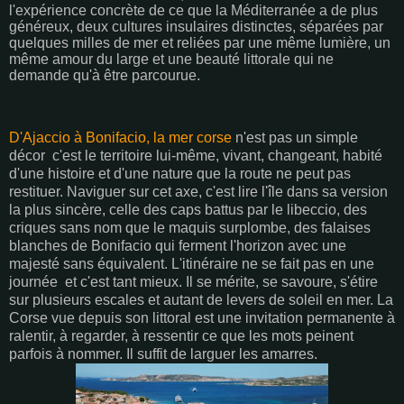
l'expérience concrète de ce que la Méditerranée a de plus
généreux, deux cultures insulaires distinctes, séparées par
quelques milles de mer et reliées par une même lumière, un
même amour du large et une beauté littorale qui ne
demande qu'à être parcourue.
D'Ajaccio à Bonifacio, la mer corse
n'est pas un simple
décor c'est le territoire lui-même, vivant, changeant, habité
d'une histoire et d'une nature que la route ne peut pas
restituer. Naviguer sur cet axe, c'est lire l'île dans sa version
la plus sincère, celle des caps battus par le libeccio, des
criques sans nom que le maquis surplombe, des falaises
blanches de Bonifacio qui ferment l'horizon avec une
majesté sans équivalent. L'itinéraire ne se fait pas en une
journée et c'est tant mieux. Il se mérite, se savoure, s'étire
sur plusieurs escales et autant de levers de soleil en mer. La
Corse vue depuis son littoral est une invitation permanente à
ralentir, à regarder, à ressentir ce que les mots peinent
parfois à nommer. Il suffit de larguer les amarres.